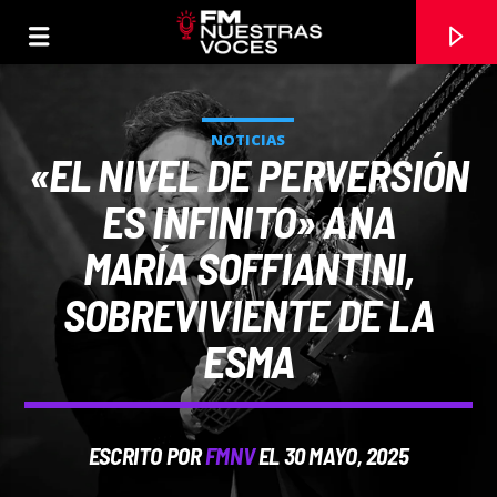
NOTICIAS
«EL NIVEL DE PERVERSIÓN
ES INFINITO» ANA
MARÍA SOFFIANTINI,
SOBREVIVIENTE DE LA
ESMA
CANCIÓN ACTUAL
ESCRITO POR
FMNV
EL 30 MAYO, 2025
TÍTULO
ARTISTA