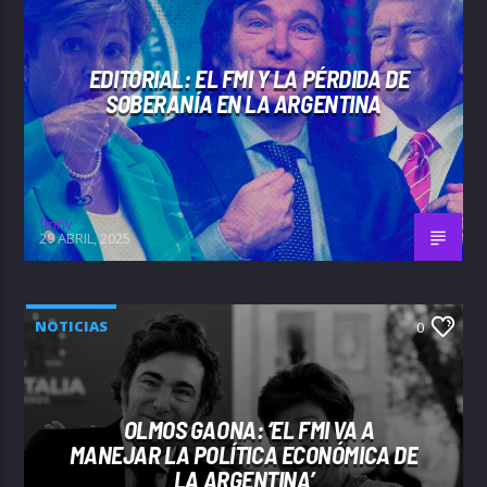
EDITORIAL: EL FMI Y LA PÉRDIDA DE
SOBERANÍA EN LA ARGENTINA
fmnv
29 ABRIL, 2025
NOTICIAS
0
OLMOS GAONA: ‘EL FMI VA A
MANEJAR LA POLÍTICA ECONÓMICA DE
LA ARGENTINA’